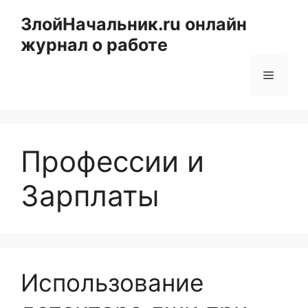
Перейти
ЗлойНачальник.ru онлайн
к
журнал о работе
содержимому
Меню
Профессии и
Зарплаты
Использование