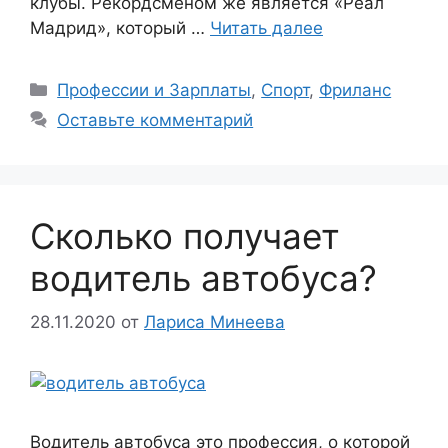
клубы. Рекордсменом же является «Реал
Мадрид», который …
Читать далее
Рубрики
Профессии и Зарплаты
,
Спорт
,
Фриланс
Оставьте комментарий
Сколько получает
водитель автобуса?
28.11.2020
от
Лариса Минеева
Водитель автобуса это профессия, о которой