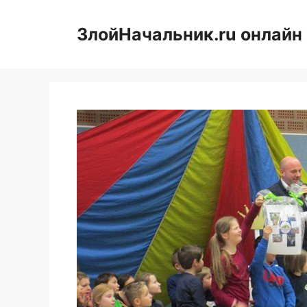
Перейти
к
ЗлойНачальник.ru онлайн
содержимому