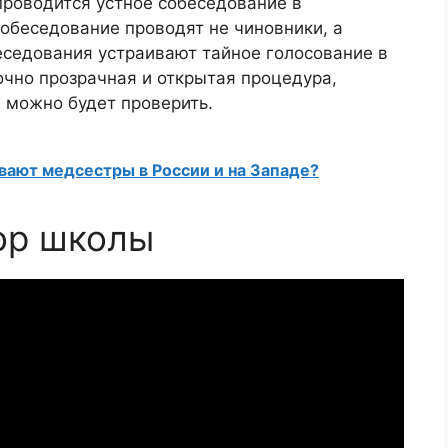
проводится устное собеседование в
обеседование проводят не чиновники, а
еседования устраивают тайное голосование в
очно прозрачная и открытая процедура,
 можно будет проверить.
вают медсестры в России и на Западе?
ор школы