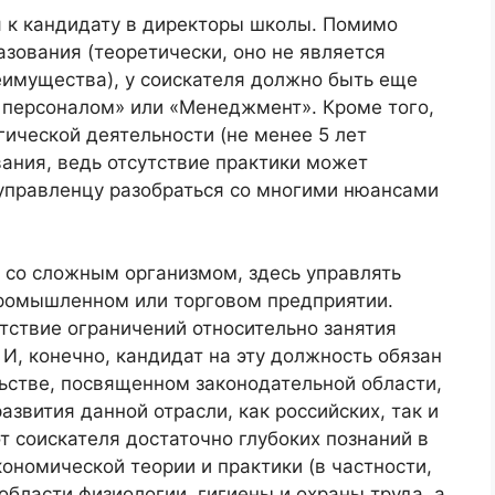
 к кандидату в директоры школы. Помимо
зования (теоретически, оно не является
еимущества), у соискателя должно быть еще
 персоналом» или «Менеджмент». Кроме того,
ической деятельности (не менее 5 лет
вания, ведь отсутствие практики может
управленцу разобраться со многими нюансами
 со сложным организмом, здесь управлять
промышленном или торговом предприятии.
тствие ограничений относительно занятия
 И, конечно, кандидат на эту должность обязан
ьстве, посвященном законодательной области,
звития данной отрасли, как российских, так и
т соискателя достаточно глубоких познаний в
кономической теории и практики (в частности,
области физиологии, гигиены и охраны труда, а