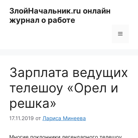
Перейти
ЗлойНачальник.ru онлайн
к
журнал о работе
содержимому
Меню
Зарплата ведущих
телешоу «Орел и
решка»
17.11.2019
от
Лариса Минеева
Многие поклонники легендарного телешоу