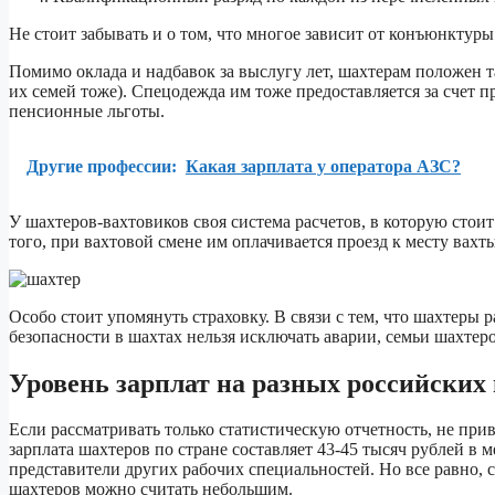
Не стоит забывать и о том, что многое зависит от конъюнктуры
Помимо оклада и надбавок за выслугу лет, шахтерам положен 
их семей тоже). Спецодежда им тоже предоставляется за счет 
пенсионные льготы.
Другие профессии:
Какая зарплата у оператора АЗС?
У шахтеров-вахтовиков своя система расчетов, в которую стои
того, при вахтовой смене им оплачивается проезд к месту вахты
Особо стоит упомянуть страховку. В связи с тем, что шахтеры
безопасности в шахтах нельзя исключать аварии, семьи шахте
Уровень зарплат на разных российских
Если рассматривать только статистическую отчетность, не при
зарплата шахтеров по стране составляет 43-45 тысяч рублей в 
представители других рабочих специальностей. Но все равно, 
шахтеров можно считать небольшим.