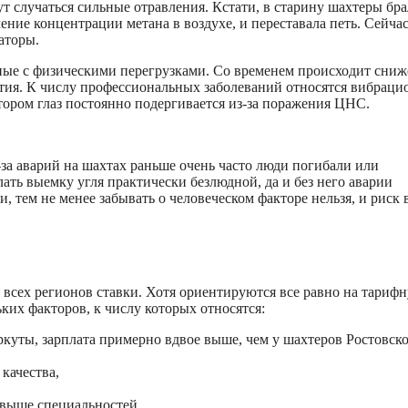
ут случаться сильные отравления. Кстати, в старину шахтеры бра
ение концентрации метана в воздухе, и переставала петь. Сейчас
аторы.
анные с физическими перегрузками. Со временем происходит сни
атия. К числу профессиональных заболеваний относятся вибраци
отором глаз постоянно подергивается из-за поражения ЦНС.
за аварий на шахтах раньше очень часто люди погибали или
ать выемку угля практически безлюдной, да и без него аварии
 тем не менее забывать о человеческом факторе нельзя, и риск 
я всех регионов ставки. Хотя ориентируются все равно на тариф
ьких факторов, к числу которых относятся:
ркуты, зарплата примерно вдвое выше, чем у шахтеров Ростовск
качества,
выше специальностей.