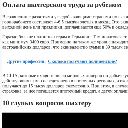
Оплата шахтерского труда за рубежом
В сравнении с развитыми угледобывающими странами польские 
горнорабочего составляет 4-6.5 тысячи злотых в месяц. Это э
выходной день или праздники, доплачивается еще 50% к оклад
Гораздо больше платят шахтерам в Германии. Там почасовая ста
как минимум 3400 евро. Примерно на таком же уровне находятс
австралийских долларов, что эквивалентно сумме в 39 тысяч евр
Другие профессии:
Сколько получают полицейские?
В США, которые входят в число мировых лидеров по добыче угл
действующих шахт сосредоточено в восточных регионах, а ок
получают до 15 тысяч долларов ежемесячно. При этом, в случае
страховка, за нее погашается ипотечный кредит, а детям оплачи
10 глупых вопросов шахтеру