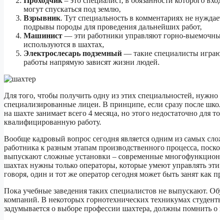
Проходчик
– это специалист, в обязанности которого вхо
могут спускаться под землю,
Взрывник
. Тут специальность в комментариях не нужда
подрывы породы для проведения дальнейших работ,
Машинист
— эти работники управляют горно-выемочны
используются в шахтах,
Электрослесарь подземный
— такие специалисты играю
работы напрямую зависят жизни людей.
Для того, чтобы получить одну из этих специальностей, нужно
специализированные лицеи. В принципе, если сразу после школ
на шахте занимает всего 4 месяца, но этого недостаточно для т
квалифицированную работу.
Вообще кадровый вопрос сегодня является одним из самых сло
работника к разным этапам производственного процесса, поскол
выпускают сложные установки – современные многофункционал
шахтах нужны только операторы, которые умеют управлять эти
говоря, один и тот же оператор сегодня может быть занят как п
Пока учебные заведения таких специалистов не выпускают. Об
компаний. В некоторых горнотехнических техникумах студенты 
задумывается о выборе профессии шахтера, должны помнить о