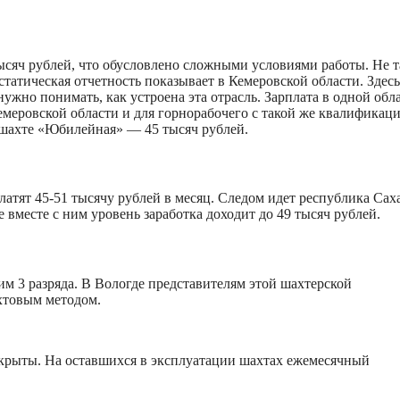
ысяч рублей, что обусловлено сложными условиями работы. Не т
татическая отчетность показывает в Кемеровской области. Здесь
нужно понимать, как устроена эта отрасль. Зарплата в одной обл
емеровской области и для горнорабочего с такой же квалификаци
а шахте «Юбилейная» — 45 тысяч рублей.
латят 45-51 тысячу рублей в месяц. Следом идет республика Сах
 вместе с ним уровень заработка доходит до 49 тысяч рублей.
м 3 разряда. В Вологде представителям этой шахтерской
ахтовым методом.
акрыты. На оставшихся в эксплуатации шахтах ежемесячный