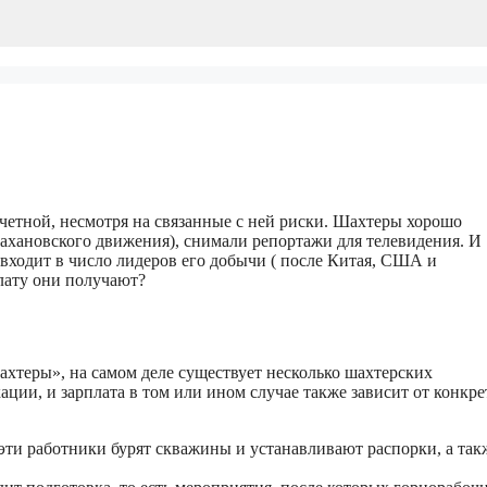
четной, несмотря на связанные с ней риски. Шахтеры хорошо
стахановского движения), снимали репортажи для телевидения. И
 входит в число лидеров его добычи ( после Китая, США и
плату они получают?
шахтеры», на самом деле существует несколько шахтерских
ции, и зарплата в том или ином случае также зависит от конкр
эти работники бурят скважины и устанавливают распорки, а так