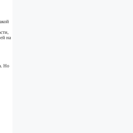
акой
асти,
ей на
а. Но