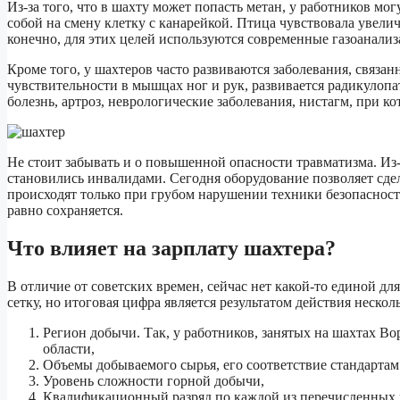
Из-за того, что в шахту может попасть метан, у работников мог
собой на смену клетку с канарейкой. Птица чувствовала увелич
конечно, для этих целей используются современные газоанализ
Кроме того, у шахтеров часто развиваются заболевания, связ
чувствительности в мышцах ног и рук, развивается радикулоп
болезнь, артроз, неврологические заболевания, нистагм, при к
Не стоит забывать и о повышенной опасности травматизма. Из-
становились инвалидами. Сегодня оборудование позволяет сдел
происходят только при грубом нарушении техники безопасности,
равно сохраняется.
Что влияет на зарплату шахтера?
В отличие от советских времен, сейчас нет какой-то единой дл
сетку, но итоговая цифра является результатом действия нескол
Регион добычи. Так, у работников, занятых на шахтах Во
области,
Объемы добываемого сырья, его соответствие стандартам 
Уровень сложности горной добычи,
Квалификационный разряд по каждой из перечисленных 