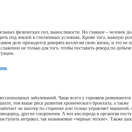
тельных физических сил, выносливости. Но главное – человек д
одить под землей в стесненных условиях. Кроме того, важную рол
 самом деле приходится доверять коллегам свою жизнь, и это не п
лаженно не только для того, чтобы поставить рекорд по добыче 
туации.
хник
ессиональных заболеваний. Чаще всего у горняков развиваются
шахте, тем выше риск развития хронического бронхита, а также
работает ли шахтер по старинке или только управляет машиной, 
роводород, другие соединения. А вот кислорода в организм посту
наступить антракоз, так называемые «черные легкие». Также ша