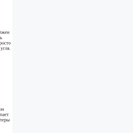
олжен
ь
росто
угля.
он
пает
хтеры