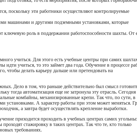
дит подготовка, то есть мероприятия, после которых горнорабоч
ется, поскольку эти работники осуществляют контролируемые
ми машинами и другими подземными установками, которые
т ключевую роль в поддержании работоспособности шахты. От 
 много учиться. Для этого есть учебные центры при самих шахта
ы идти учиться, то это займет два года. Обучение в процессе ра
ого, чтобы делать карьеру дальше или претендовать на
жных. Дело в том, что раньше действительно был смысл готовит
ьку тогда автоматизация еще не затронула эту отрасль. Сегодня
ьные комбайны, механизированные крепи. Так что, по сути, в
ми установками. А характер работы при этом может меняться. Г
роходчик, а завтра будет осуществлять крепление выработки.
учение приходится проходить в учебных центрах самих угольны
проходят стажировку в таких центрах. Так что те, кто только
 новых требованиях.