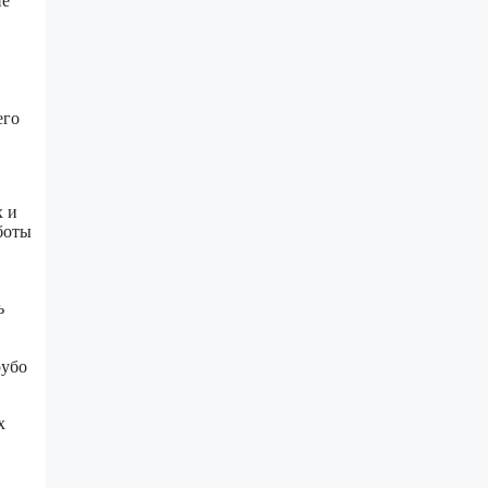
ие
его
х и
боты
ь
рубо
х