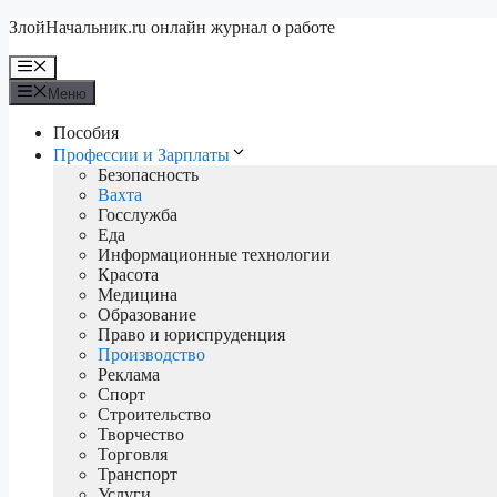
Перейти
ЗлойНачальник.ru онлайн журнал о работе
к
содержимому
Меню
Меню
Пособия
Профессии и Зарплаты
Безопасность
Вахта
Госслужба
Еда
Информационные технологии
Красота
Медицина
Образование
Право и юриспруденция
Производство
Реклама
Спорт
Строительство
Творчество
Торговля
Транспорт
Услуги