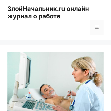
Перейти
ЗлойНачальник.ru онлайн
к
журнал о работе
содержимому
Меню