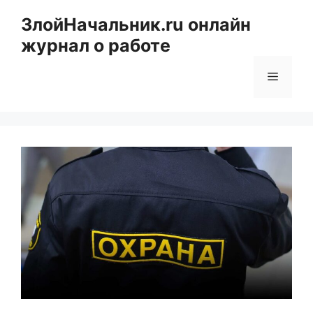
Перейти
ЗлойНачальник.ru онлайн
к
журнал о работе
содержимому
Меню