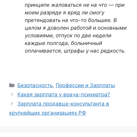
принципе жаловаться не на что — при
моем разряде я вряд ли смогу
претендовать на что-то большее. В
целом я доволен работой и основными
условиями, отпуск по две недели
каждые полгода, больничный
оплачивается, штрафы у нас редкость.
Рубрики
Безопасность
,
Профессии и Зарплаты
Какая зарплата у врача-психиатра?
Зарплата продавца-консультанта в
крупнейших организациях РФ