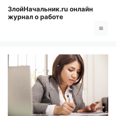
Перейти
ЗлойНачальник.ru онлайн
к
журнал о работе
содержимому
Меню